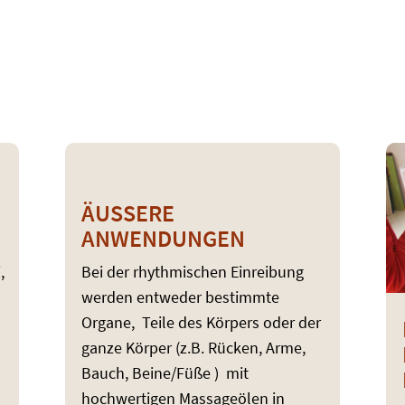
t
Bäder
Kunstbegleitung
Über 
skurs Rhythmische Einreibungen und gesamter
ÄUSSERE A
NWENDUNGEN
,
Bei der rhythmischen Einreibung
werden entweder bestimmte
Organe, Teile des Körpers oder der
ganze Körper (z.B. Rücken, Arme,
Bauch, Beine/Füße ) mit
hochwertigen Massageölen in