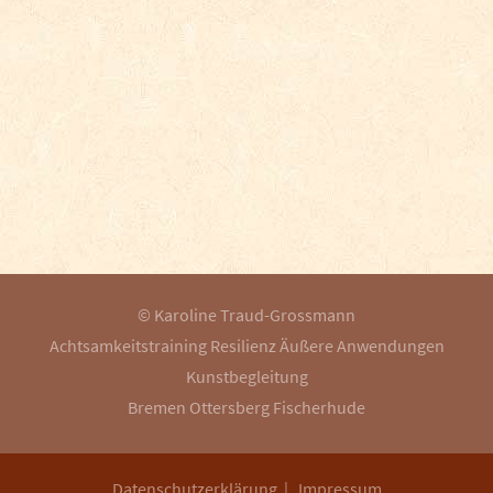
© Karoline Traud-Grossmann
Achtsamkeitstraining Resilienz Äußere Anwendungen
Kunstbegleitung
Bremen Ottersberg Fischerhude
Datenschutzerklärung
|
Impressum